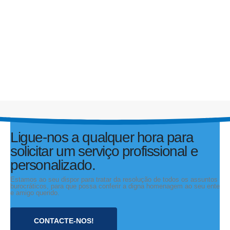
A Funerária de Leça, Lda
Rua Dr. Albano de Sá Lima 61
4450-602 Matosinhos
229 955 558
Ligue-nos a qualquer hora para
919 997 325
solicitar um serviço profissional e
geral@afunerariadeleca.pt
personalizado.
Estamos ao seu dispor para tratar da resolução de todos os assuntos
burocráticos, para que possa conferir a digna homenagem ao seu ente
Política de Privacidade
e amigo querido.
Aderente ao Livro de Reclamações Eletrônico
CONTACTE-NOS!
Icons by Freepik from flaticon